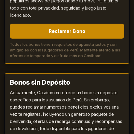
populares shows de juegos desde tu móvil, PC o tablet,
todo con total privacidad, seguridad y juego justo
licenciado.
Reclamar Bono
Todos los bonos tienen requisitos de apuesta justos y son
amigables con los jugadores de Perú. Mantente atento a las
ofertas de temporada y disfruta más en Casibom!
Bonos sin Depósito
Actualmente, Casibom no ofrece un bono sin depósito
específico para los usuarios de Perú. Sin embargo,
puedes reclamar numerosos beneficios exclusivos una
vez te registres, incluyendo un generoso paquete de
bienvenida, ofertas de recarga continuas y recompensas
de devolución, todo disponible para los jugadores de