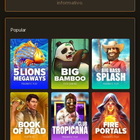
informativo.
Popular