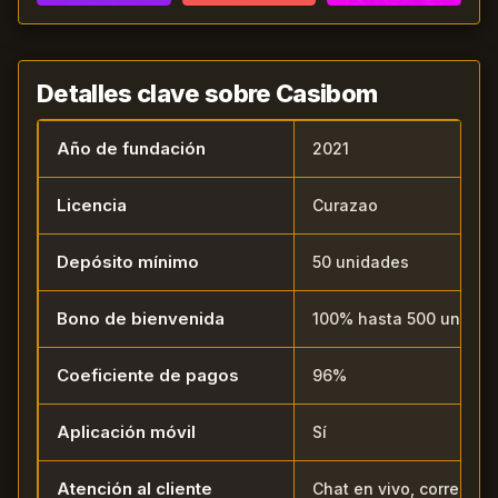
Detalles clave sobre Casibom
Año de fundación
2021
Licencia
Curazao
Depósito mínimo
50 unidades
Bono de bienvenida
100% hasta 500 unidad
Coeficiente de pagos
96%
Aplicación móvil
Sí
Atención al cliente
Chat en vivo, correo el