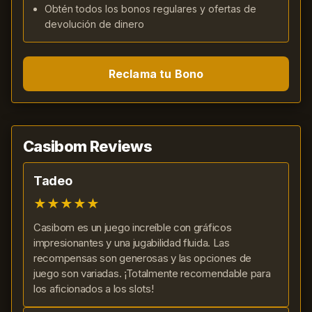
Obtén todos los bonos regulares y ofertas de
devolución de dinero
Reclama tu Bono
Casibom Reviews
Tadeo
★
★
★
★
★
Casibom es un juego increíble con gráficos
impresionantes y una jugabilidad fluida. Las
recompensas son generosas y las opciones de
juego son variadas. ¡Totalmente recomendable para
los aficionados a los slots!