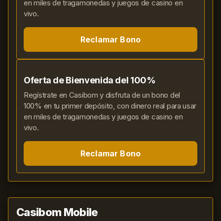
en miles de tragamonedas y juegos de casino en
vivo.
Reclamar Bono
Oferta de Bienvenida del 100%
Regístrate en Casibom y disfruta de un bono del
100% en tu primer depósito, con dinero real para usar
en miles de tragamonedas y juegos de casino en
vivo.
Reclamar Bono
Casibom Mobile