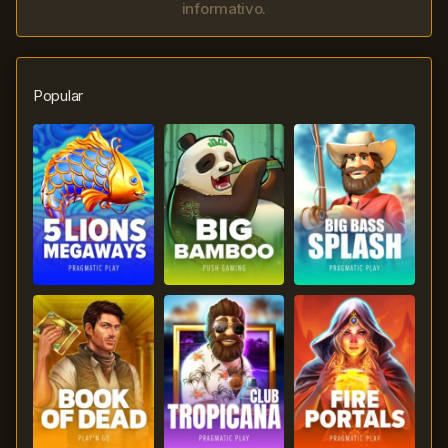
informativo.
Popular