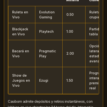
Ruleta en
Evolution
Ruleta eu
0.50
Vivo
Gaming
crupieres 
Blackjack
Partidas r
Playtech
1.00
en Vivo
tabla de lí
Opción de
Bacará en
Pragmatic
lateral y
2.00
Vivo
Play
estadístic
avanzada
Programa
Show de
interactiv
Juegos en
Ezugi
1.50
premios e
Vivo
real
Casibom admite depósitos y retiros instantáneos, con