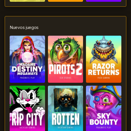
Nuevos juegos